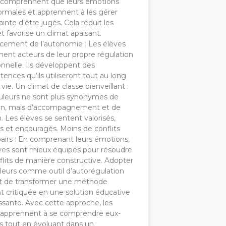
 comprennent que leurs émotions
ormales et apprennent à les gérer
ainte d’être jugés. Cela réduit les
et favorise un climat apaisant.
cement de l’autonomie : Les élèves
nent acteurs de leur propre régulation
nnelle. Ils développent des
nces qu’ils utiliseront tout au long
 vie. Un climat de classe bienveillant :
uleurs ne sont plus synonymes de
on, mais d’accompagnement et de
. Les élèves se sentent valorisés,
s et encouragés. Moins de conflits
pairs : En comprenant leurs émotions,
èves sont mieux équipés pour résoudre
flits de manière constructive. Adopter
uleurs comme outil d’autorégulation
 de transformer une méthode
t critiquée en une solution éducative
ssante. Avec cette approche, les
 apprennent à se comprendre eux-
tout en évoluant dans un