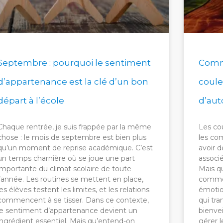
Septembre : pourquoi le sentiment
Comme
d’appartenance est la clé d’un bon
coule
départ à l’école
d’aut
Chaque rentrée, je suis frappée par la même
Les cou
chose : le mois de septembre est bien plus
les co
qu’un moment de reprise académique. C’est
avoir d
un temps charnière où se joue une part
associ
importante du climat scolaire de toute
Mais qu
l’année. Les routines se mettent en place,
comme 
les élèves testent les limites, et les relations
émotio
commencent à se tisser. Dans ce contexte,
qui tr
le sentiment d’appartenance devient un
bienvei
ingrédient essentiel. Mais qu’entend-on
gérer 