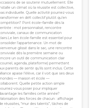
occasions de se soutenir mutuellement. Elle
installe un climat où la réussite est collective,
pas individuelle. Quelle activité pourriez-vous
transformer en défi collectif plutôt qu’en
compétition? Pont école–famille dès la
rentrée : mot personnalisé, rencontre
conviviale, canaux de communication
clairs.Le lien école-famille est essentiel pour
consolider l’appartenance. Un mot de
bienvenue glissé dans le sac, une rencontre
conviviale dès la première semaine ou
encore un outil de communication clair
(courriel, agenda, plateforme) permettent
aux parents de sentir qu’ils sont inclus. Cette
alliance apaise l’élève, car il voit que ses deux
mondes — maison et école —
collaborent. Quelle petite action simple
pourriez-vous poser pour impliquer
davantage les familles cette année?
Valorisation des forces de chacun : affichage
de réussites, “mur des talents”, tâches de