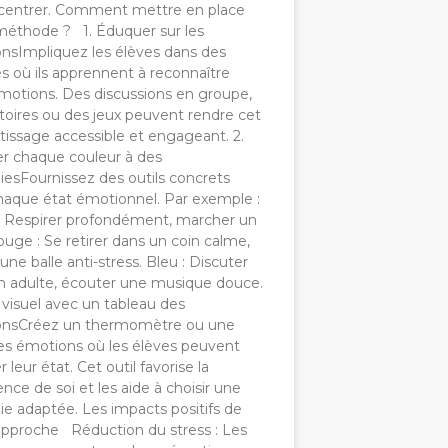
ecentrer. Comment mettre en place
méthode ? 1. Éduquer sur les
nsImpliquez les élèves dans des
és où ils apprennent à reconnaître
émotions. Des discussions en groupe,
toires ou des jeux peuvent rendre cet
tissage accessible et engageant. 2.
er chaque couleur à des
iesFournissez des outils concrets
haque état émotionnel. Par exemple :
: Respirer profondément, marcher un
uge : Se retirer dans un coin calme,
r une balle anti-stress. Bleu : Discuter
n adulte, écouter une musique douce.
i visuel avec un tableau des
nsCréez un thermomètre ou une
es émotions où les élèves peuvent
r leur état. Cet outil favorise la
nce de soi et les aide à choisir une
ie adaptée. Les impacts positifs de
approche Réduction du stress : Les