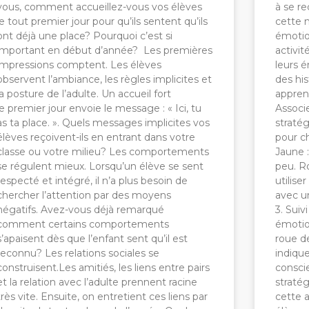
vous, comment accueillez-vous vos élèves
à se r
le tout premier jour pour qu’ils sentent qu’ils
cette 
ont déjà une place? Pourquoi c’est si
émotio
important en début d’année? Les premières
activit
impressions comptent. Les élèves
leurs 
observent l’ambiance, les règles implicites et
des his
la posture de l’adulte. Un accueil fort
appren
le premier jour envoie le message : « Ici, tu
Associ
as ta place. ». Quels messages implicites vos
stratég
élèves reçoivent-ils en entrant dans votre
pour c
classe ou votre milieu? Les comportements
Jaune 
se régulent mieux. Lorsqu’un élève se sent
peu. Ro
respecté et intégré, il n’a plus besoin de
utilise
chercher l’attention par des moyens
avec u
négatifs. Avez-vous déjà remarqué
3. Suiv
comment certains comportements
émotio
s’apaisent dès que l’enfant sent qu’il est
roue d
reconnu? Les relations sociales se
indique
construisent.Les amitiés, les liens entre pairs
conscie
et la relation avec l’adulte prennent racine
stratég
très vite. Ensuite, on entretient ces liens par
cette 