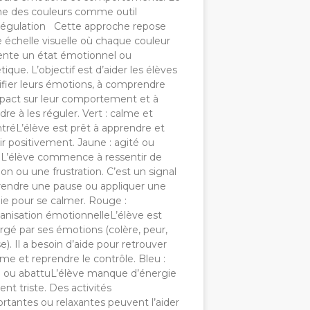
e des couleurs comme outil
régulation Cette approche repose
 échelle visuelle où chaque couleur
ente un état émotionnel ou
ique. L’objectif est d’aider les élèves
ifier leurs émotions, à comprendre
mpact sur leur comportement et à
re à les réguler. Vert : calme et
tréL’élève est prêt à apprendre et
ir positivement. Jaune : agité ou
éL’élève commence à ressentir de
tion ou une frustration. C’est un signal
rendre une pause ou appliquer une
ie pour se calmer. Rouge :
anisation émotionnelleL’élève est
gé par ses émotions (colère, peur,
se). Il a besoin d’aide pour retrouver
me et reprendre le contrôle. Bleu :
é ou abattuL’élève manque d’énergie
ent triste. Des activités
rtantes ou relaxantes peuvent l’aider