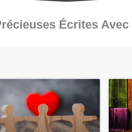
Précieuses Écrites Avec
Page
Page
Page
Page