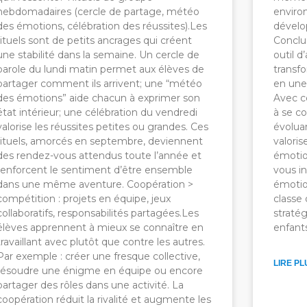
hebdomadaires (cercle de partage, météo
enviro
des émotions, célébration des réussites).Les
dévelo
rituels sont de petits ancrages qui créent
Conclu
une stabilité dans la semaine. Un cercle de
outil 
parole du lundi matin permet aux élèves de
transf
partager comment ils arrivent; une “météo
en une 
des émotions” aide chacun à exprimer son
Avec c
état intérieur; une célébration du vendredi
à se c
valorise les réussites petites ou grandes. Ces
évolua
rituels, amorcés en septembre, deviennent
valori
des rendez-vous attendus toute l’année et
émotio
renforcent le sentiment d’être ensemble
vous i
dans une même aventure. Coopération >
émotio
compétition : projets en équipe, jeux
classe 
collaboratifs, responsabilités partagées.Les
stratég
élèves apprennent à mieux se connaître en
enfant
travaillant avec plutôt que contre les autres.
Par exemple : créer une fresque collective,
LIRE PL
résoudre une énigme en équipe ou encore
partager des rôles dans une activité. La
coopération réduit la rivalité et augmente les