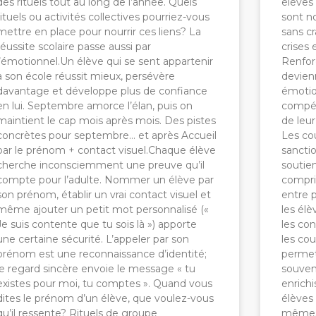
des rituels tout au long de l’année. Quels
élèves
rituels ou activités collectives pourriez-vous
sont n
mettre en place pour nourrir ces liens? La
sans cr
réussite scolaire passe aussi par
crises 
l’émotionnel.Un élève qui se sent appartenir
Renfor
à son école réussit mieux, persévère
devien
davantage et développe plus de confiance
émotio
en lui. Septembre amorce l’élan, puis on
compéte
maintient le cap mois après mois. Des pistes
de leur
concrètes pour septembre… et après Accueil
Les co
par le prénom + contact visuel.Chaque élève
sancti
cherche inconsciemment une preuve qu’il
soutien
compte pour l’adulte. Nommer un élève par
compri
son prénom, établir un vrai contact visuel et
entre 
même ajouter un petit mot personnalisé («
les él
Je suis contente que tu sois là ») apporte
les con
une certaine sécurité. L’appeler par son
les co
prénom est une reconnaissance d’identité;
permet
le regard sincère envoie le message « tu
souven
existes pour moi, tu comptes ». Quand vous
enrichi
dites le prénom d’un élève, que voulez-vous
élèves
qu’il ressente? Rituels de groupe
mêmes 