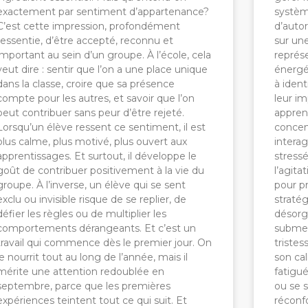
exactement par sentiment d’appartenance?
systèm
C’est cette impression, profondément
d’auto
ressentie, d’être accepté, reconnu et
sur une
important au sein d’un groupe. À l’école, cela
représ
veut dire : sentir que l’on a une place unique
énergét
dans la classe, croire que sa présence
à ident
compte pour les autres, et savoir que l’on
leur i
peut contribuer sans peur d’être rejeté.
apprend
Lorsqu’un élève ressent ce sentiment, il est
concen
plus calme, plus motivé, plus ouvert aux
interag
apprentissages. Et surtout, il développe le
stress
goût de contribuer positivement à la vie du
l’agita
groupe. À l’inverse, un élève qui se sent
pour p
exclu ou invisible risque de se replier, de
stratég
défier les règles ou de multiplier les
désorg
comportements dérangeants. Et c’est un
submer
travail qui commence dès le premier jour. On
tristes
le nourrit tout au long de l’année, mais il
son cal
mérite une attention redoublée en
fatigu
septembre, parce que les premières
ou se s
expériences teintent tout ce qui suit. Et
réconfo