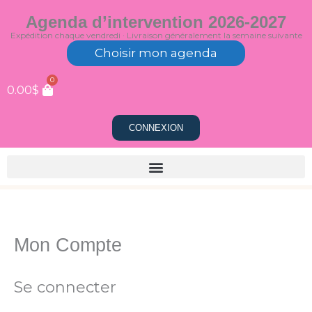
Aller
Agenda d’intervention 2026-2027
au
Expédition chaque vendredi · Livraison généralement la semaine suivante
contenu
Choisir mon agenda
0
0.00
$
CONNEXION
Mon Compte
Obligatoire
Obligatoire
Obligatoire
Se connecter