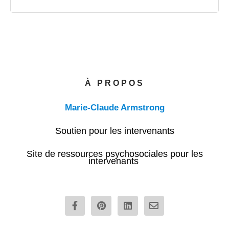
À PROPOS
Marie-Claude Armstrong
Soutien pour les intervenants
Site de ressources psychosociales pour les
intervenants
F
P
L
E
a
i
i
n
c
n
n
v
e
t
k
e