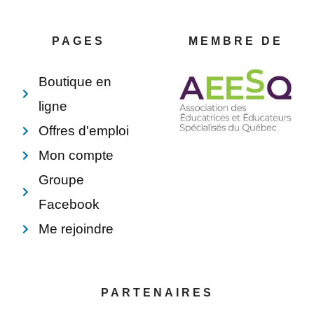
b
e
e
l
o
r
d
o
o
e
i
p
PAGES
MEMBRE DE
k
s
n
e
-
t
f
Boutique en
ligne
Offres d'emploi
Mon compte
Groupe
Facebook
Me rejoindre
PARTENAIRES