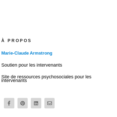
À PROPOS
Marie-Claude Armstrong
Soutien pour les intervenants
Site de ressources psychosociales pour les
intervenants
F
P
L
E
a
i
i
n
c
n
n
v
e
t
k
e