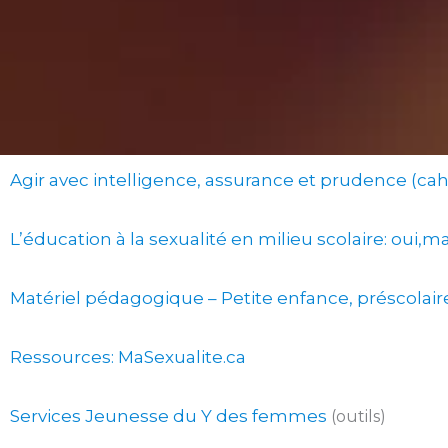
Agir avec intelligence, assurance et prudence (cahi
L’éducation à la sexualité en milieu scolaire: oui
Matériel pédagogique – Petite enfance, préscolair
Ressources: MaSexualite.ca
Services Jeunesse du Y des femmes
(outils)