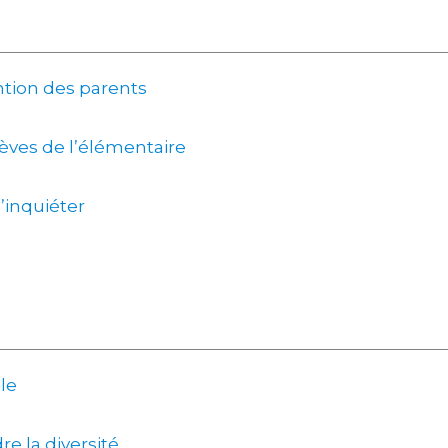
ntion des parents
ves de l’élémentaire
’inquiéter
le
e la diversité