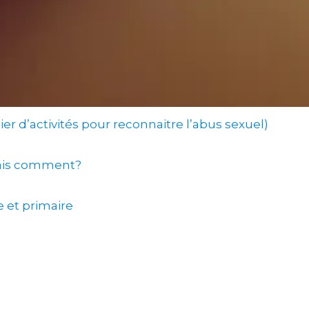
er d’activités pour reconnaitre l’abus sexuel)
,mais comment?
e et primaire