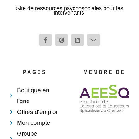
Site de ressources psychosociales pour les
intervenants
F
P
L
E
a
i
i
n
c
n
n
v
e
t
k
e
b
e
e
l
o
r
d
o
o
e
i
p
PAGES
MEMBRE DE
k
s
n
e
-
t
f
Boutique en
ligne
Offres d'emploi
Mon compte
Groupe