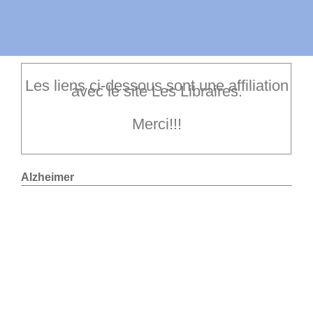
Les liens ci-dessous sont une affiliation
avec le site Les Libraires.
Merci!!!
Alzheimer