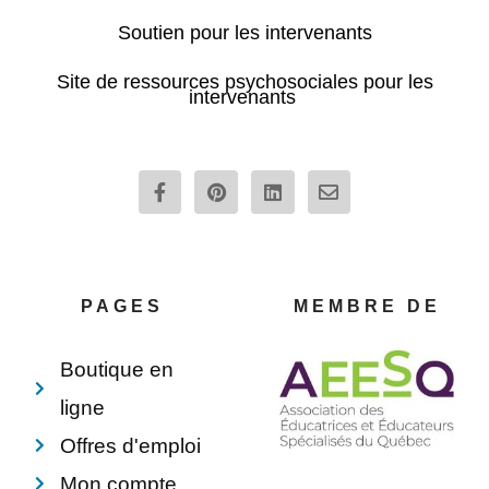
Soutien pour les intervenants
Site de ressources psychosociales pour les
intervenants
F
P
L
E
a
i
i
n
c
n
n
v
e
t
k
e
b
e
e
l
o
r
d
o
o
e
i
p
PAGES
MEMBRE DE
k
s
n
e
-
t
f
Boutique en
ligne
Offres d'emploi
Mon compte