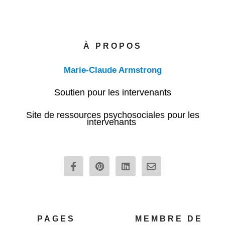
À PROPOS
Marie-Claude Armstrong
Soutien pour les intervenants
Site de ressources psychosociales pour les
intervenants
F
P
L
E
a
i
i
n
c
n
n
v
e
t
k
e
b
e
e
l
o
r
d
o
o
e
i
p
PAGES
MEMBRE DE
k
s
n
e