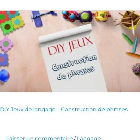
DIY
Jeux
de
langage
–
Construction
de
phrases
DIY Jeux de langage – Construction de phrases
Laisser un commentaire
Langage
/
,