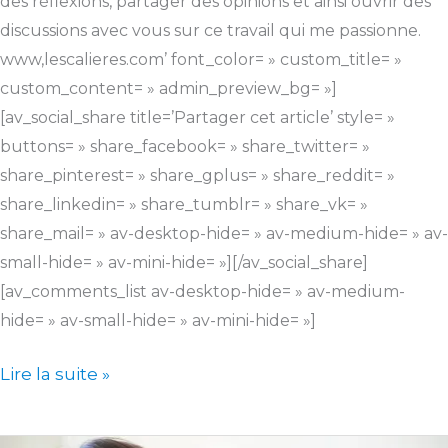
des réflexions, partager des opinions et ainsi ouvrir des
discussions avec vous sur ce travail qui me passionne.
www,lescalieres.com’ font_color= » custom_title= »
custom_content= » admin_preview_bg= »]
[av_social_share title=’Partager cet article’ style= »
buttons= » share_facebook= » share_twitter= »
share_pinterest= » share_gplus= » share_reddit= »
share_linkedin= » share_tumblr= » share_vk= »
share_mail= » av-desktop-hide= » av-medium-hide= » av-
small-hide= » av-mini-hide= »][/av_social_share]
[av_comments_list av-desktop-hide= » av-medium-
hide= » av-small-hide= » av-mini-hide= »]
Lire la suite »