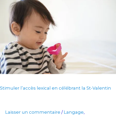
Stimuler
l’accès
lexical
en
célébrant
la
St-
Valentin
Stimuler l’accès lexical en célébrant la St-Valentin
Laisser un commentaire
Langage
/
,