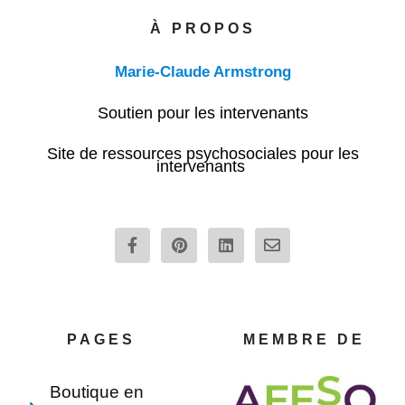
À PROPOS
Marie-Claude Armstrong
Soutien pour les intervenants
Site de ressources psychosociales pour les
intervenants
F
P
L
E
a
i
i
n
c
n
n
v
e
t
k
e
b
e
e
l
o
r
d
o
o
e
i
p
PAGES
MEMBRE DE
k
s
n
e
-
t
f
Boutique en