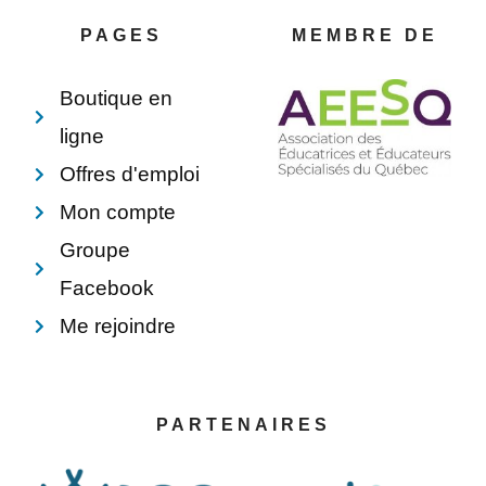
o
r
d
o
o
e
i
p
PAGES
MEMBRE DE
k
s
n
e
-
t
f
Boutique en
ligne
Offres d'emploi
Mon compte
Groupe
Facebook
Me rejoindre
PARTENAIRES