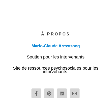
À PROPOS
Marie-Claude Armstrong
Soutien pour les intervenants
Site de ressources psychosociales pour les
intervenants
F
P
L
E
a
i
i
n
c
n
n
v
e
t
k
e
b
e
e
l