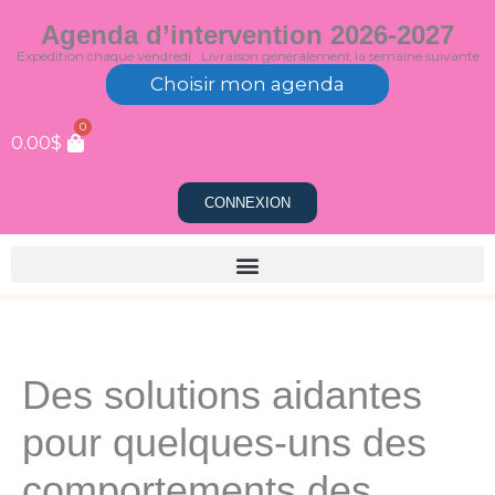
Aller
Agenda d’intervention 2026-2027
au
Expédition chaque vendredi · Livraison généralement la semaine suivante
contenu
Choisir mon agenda
0
0.00
$
CONNEXION
Des solutions aidantes
pour quelques-uns des
comportements des