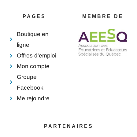
b
e
e
l
o
r
d
o
o
e
i
p
PAGES
MEMBRE DE
k
s
n
e
-
t
f
Boutique en
ligne
Offres d'emploi
Mon compte
Groupe
Facebook
Me rejoindre
PARTENAIRES