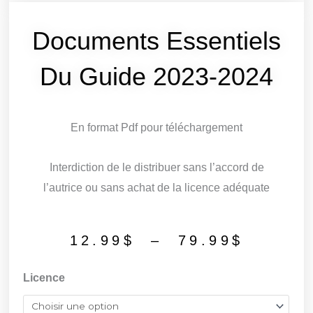
Documents Essentiels
Du Guide 2023-2024
En format Pdf pour téléchargement
Interdiction de le distribuer sans l’accord de
l’autrice ou sans achat de la licence adéquate
Plage
12.99
$
–
79.99
$
de
quantité
Licence
prix :
de