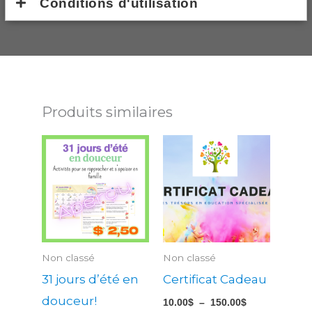
Conditions d'utilisation
Produits similaires
Plage
Ce
de
produit
prix :
10.00$
a
à
150.00$
plusieu
variatio
Les
Non classé
Non classé
options
31 jours d’été en
Certificat Cadeau
peuven
douceur!
10.00
$
–
150.00
$
être