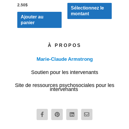
2.50
$
choisies
Sélectionnez le
montant
sur
Ajouter au
la
panier
page
du
À PROPOS
produit
Marie-Claude Armstrong
Soutien pour les intervenants
Site de ressources psychosociales pour les
intervenants
F
P
L
E
a
i
i
n
c
n
n
v
e
t
k
e