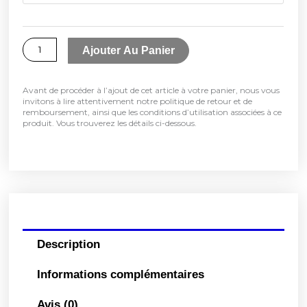
12.99$
Documents
essentiels
à
du
Ajouter Au Panier
79.99$
Guide
2023-
Avant de procéder à l’ajout de cet article à votre panier, nous vous
invitons à lire attentivement notre politique de retour et de
2024
remboursement, ainsi que les conditions d’utilisation associées à ce
produit. Vous trouverez les détails ci-dessous.
Description
Informations complémentaires
Avis (0)