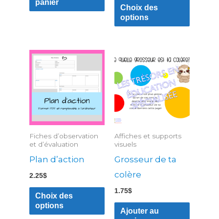
panier
Choix des
produit
options
Ce
produit
a
plusieurs
variations.
Les
Fiches d’observation
Affiches et supports
options
et d’évaluation
visuels
peuvent
Plan d’action
Grosseur de ta
être
colère
2.25
$
choisies
1.75
$
Choix des
sur
options
Ajouter au
la