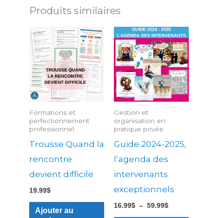
Produits similaires
Plage
Ce
de
produit
prix :
16.99$
a
à
59.99$
plusieu
variatio
Les
Formations et
Gestion et
options
perfectionnement
organisation en
professionnel
pratique privée
peuven
Trousse Quand la
Guide 2024-2025,
être
rencontre
l’agenda des
choisies
devient difficile
intervenants
sur
la
exceptionnels
19.99
$
page
16.99
$
–
59.99
$
Ajouter au
du