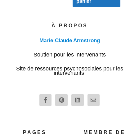
panier
page
du
produit
À PROPOS
Marie-Claude Armstrong
Soutien pour les intervenants
Site de ressources psychosociales pour les
intervenants
F
P
L
E
a
i
i
n
c
n
n
v
e
t
k
e
b
e
e
l
o
r
d
o
o
e
i
p
PAGES
MEMBRE DE
k
s
n
e