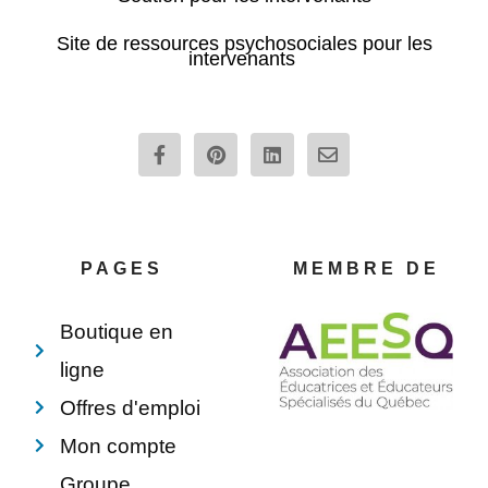
Site de ressources psychosociales pour les
intervenants
F
P
L
E
a
i
i
n
c
n
n
v
e
t
k
e
b
e
e
l
o
r
d
o
o
e
i
p
PAGES
MEMBRE DE
k
s
n
e
-
t
f
Boutique en
ligne
Offres d'emploi
Mon compte
Groupe