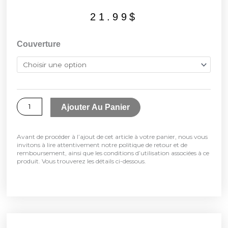
21.99
$
quantité
Couverture
de
Guide
2026,
L'agenda
Ajouter Au Panier
des
intervenants
Avant de procéder à l’ajout de cet article à votre panier, nous vous
invitons à lire attentivement notre politique de retour et de
organisés
remboursement, ainsi que les conditions d’utilisation associées à ce
produit. Vous trouverez les détails ci-dessous.