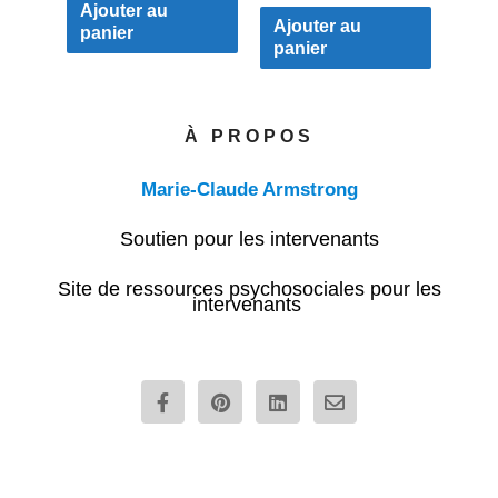
Ajouter au
Ajouter au
panier
panier
À PROPOS
Marie-Claude Armstrong
Soutien pour les intervenants
Site de ressources psychosociales pour les
intervenants
F
P
L
E
a
i
i
n
c
n
n
v
e
t
k
e
b
e
e
l
o
r
d
o