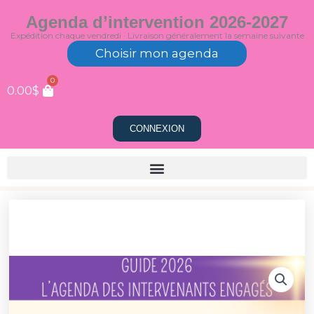
Aller
Agenda d’intervention 2026-2027
au
Expédition chaque vendredi · Livraison généralement la semaine suivante
contenu
Choisir mon agenda
0
0.00
$
CONNEXION