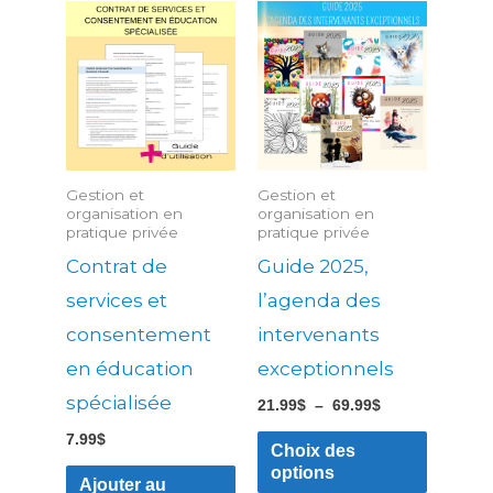
Plage
Ce
de
produit
prix :
21.99$
a
à
69.99$
plusieu
variatio
Les
Gestion et
Gestion et
options
organisation en
organisation en
pratique privée
pratique privée
peuven
Contrat de
Guide 2025,
être
services et
l’agenda des
choisies
consentement
intervenants
sur
la
en éducation
exceptionnels
page
spécialisée
21.99
$
–
69.99
$
du
7.99
$
Choix des
produit
options
Ajouter au