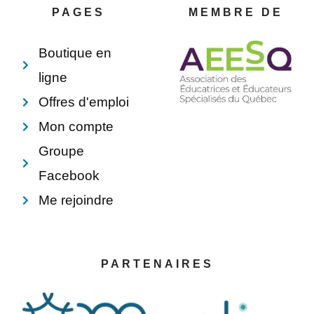
o
e
i
p
PAGES
MEMBRE DE
k
s
n
e
-
t
f
Boutique en
ligne
Offres d'emploi
Mon compte
Groupe
Facebook
Me rejoindre
PARTENAIRES