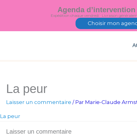
Aller
Agenda d’intervention
au
Expédition chaque vendredi · Livraison générale
contenu
Choisir mon agen
A
La peur
Laisser un commentaire
Marie-Claude Arms
/ Par
La peur
Laisser un commentaire