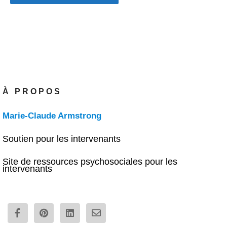
À PROPOS
Marie-Claude Armstrong
Soutien pour les intervenants
Site de ressources psychosociales pour les
intervenants
F
P
L
E
a
i
i
n
c
n
n
v