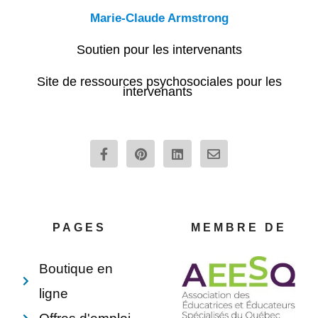
Marie-Claude Armstrong
Soutien pour les intervenants
Site de ressources psychosociales pour les
intervenants
F
P
L
E
a
i
i
n
c
n
n
v
e
t
k
e
b
e
e
l
o
r
d
o
o
e
i
p
PAGES
MEMBRE DE
k
s
n
e
-
t
f
Boutique en
ligne