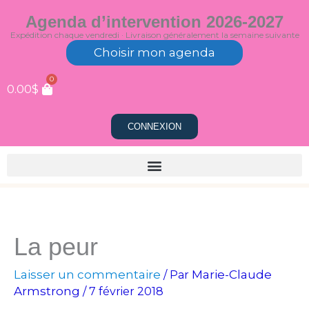
Aller
Agenda d’intervention 2026-2027
au
Expédition chaque vendredi · Livraison généralement la semaine suivante
contenu
Choisir mon agenda
0
0.00
$
CONNEXION
La peur
Laisser un commentaire
Marie-Claude
/ Par
Armstrong
/
7 février 2018