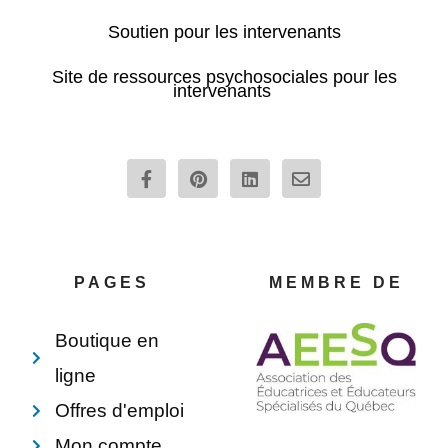
Soutien pour les intervenants
Site de ressources psychosociales pour les
intervenants
F
P
L
E
a
i
i
n
c
n
n
v
e
t
k
e
b
e
e
l
o
r
d
o
o
e
i
p
PAGES
MEMBRE DE
k
s
n
e
-
t
f
Boutique en
ligne
Offres d'emploi
Mon compte