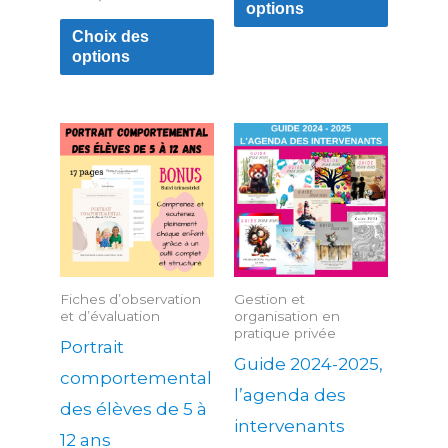
options
du
du
Choix des
produit
produit
options
Plage
Plage
Ce
Ce
de
de
produit
produit
prix :
prix :
12.00$
16.99$
a
a
à
à
149.00$
59.99$
plusieurs
plusieu
variations.
variatio
Les
Les
Fiches d’observation
Gestion et
options
options
et d’évaluation
organisation en
pratique privée
peuvent
peuven
Portrait
Guide 2024-2025,
être
être
comportemental
l’agenda des
choisies
choisies
des élèves de 5 à
intervenants
sur
sur
12 ans