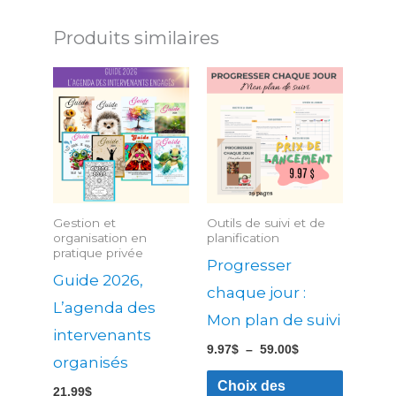
Produits similaires
Plage
Ce
Ce
de
produit
produit
prix :
9.97$
a
a
à
59.00$
plusieurs
plusieu
variations.
variatio
Les
Les
Gestion et
Outils de suivi et de
options
options
organisation en
planification
pratique privée
peuvent
peuven
Progresser
Guide 2026,
être
être
chaque jour :
L’agenda des
choisies
choisies
Mon plan de suivi
intervenants
sur
sur
9.97
$
–
59.00
$
la
la
organisés
Choix des
page
page
21.99
$