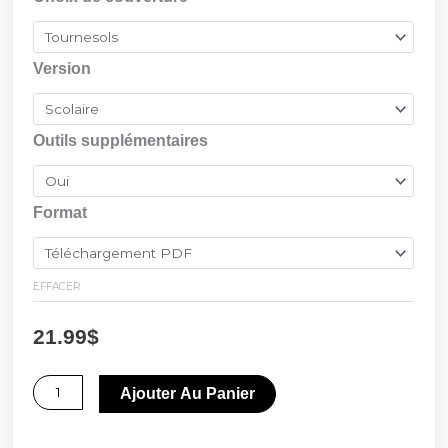
prix :
de
17.99$
Guide
Version
2025-
à
2026,
21.99$
l'agenda
Outils supplémentaires
des
intervenants
Format
engagés
EFFACER
21.99
$
Ajouter Au Panier