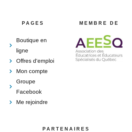
e
t
k
e
b
e
e
l
o
r
d
o
o
e
i
p
PAGES
MEMBRE DE
k
s
n
e
-
t
f
Boutique en
ligne
Offres d'emploi
Mon compte
Groupe
Facebook
Me rejoindre
PARTENAIRES