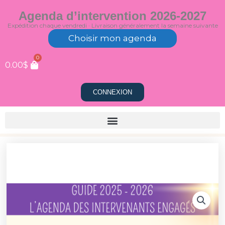
Aller
Agenda d’intervention 2026-2027
au
Expédition chaque vendredi · Livraison généralement la semaine suivante
contenu
Choisir mon agenda
0
0.00
$
CONNEXION