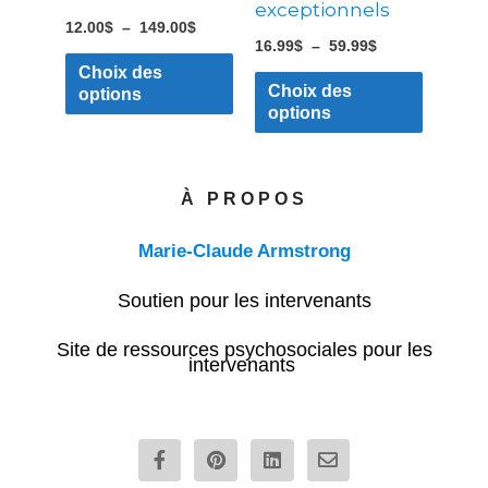
la
la
exceptionnels
12.00
$
–
149.00
$
page
page
16.99
$
–
59.99
$
du
du
Choix des
Choix des
options
produit
produit
options
À PROPOS
Marie-Claude Armstrong
Soutien pour les intervenants
Site de ressources psychosociales pour les
intervenants
F
P
L
E
a
i
i
n
c
n
n
v