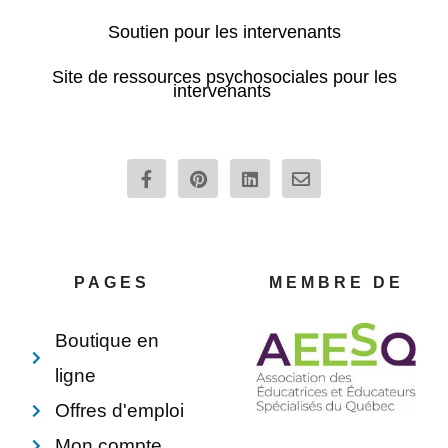
Soutien pour les intervenants
Site de ressources psychosociales pour les
intervenants
F
P
L
E
a
i
i
n
c
n
n
v
e
t
k
e
b
e
e
l
o
r
d
o
o
e
i
p
PAGES
MEMBRE DE
k
s
n
e
-
t
f
Boutique en
ligne
Offres d'emploi
Mon compte