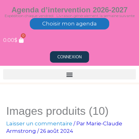
Aller
Agenda d’intervention 2026-2027
au
Expédition chaque vendredi · Livraison généralement la semaine suivante
contenu
Choisir mon agenda
0
0.00
$
CONNEXION
Images produits (10)
Laisser un commentaire
Marie-Claude
/ Par
Armstrong
/
26 août 2024