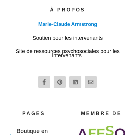
À PROPOS
Marie-Claude Armstrong
Soutien pour les intervenants
Site de ressources psychosociales pour les
intervenants
F
P
L
E
a
i
i
n
c
n
n
v
e
t
k
e
b
e
e
l
o
r
d
o
o
e
i
p
PAGES
MEMBRE DE
k
s
n
e
-
t
f
Boutique en