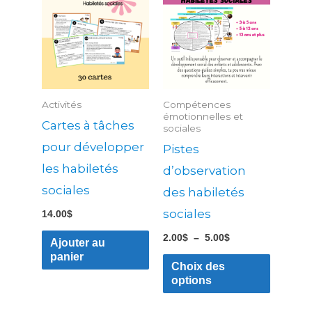
produit
prix :
2.00$
a
à
5.00$
plusieu
variatio
Les
Activités
Compétences
options
émotionnelles et
Cartes à tâches
sociales
peuven
pour développer
Pistes
être
les habiletés
d’observation
choisies
sociales
des habiletés
sur
la
sociales
14.00
$
page
2.00
$
–
5.00
$
Ajouter au
du
panier
Choix des
produit
options