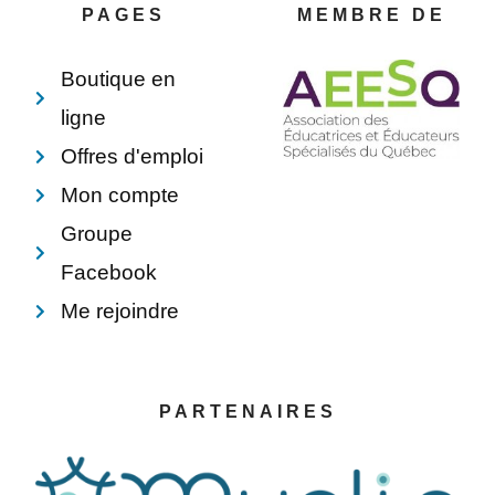
o
e
i
p
PAGES
MEMBRE DE
k
s
n
e
-
t
f
Boutique en
ligne
Offres d'emploi
Mon compte
Groupe
Facebook
Me rejoindre
PARTENAIRES