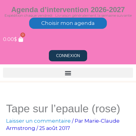
Aller
Agenda d’intervention 2026-2027
au
Expédition chaque vendredi · Livraison généralement la semaine suivante
contenu
Choisir mon agenda
0
0.00
$
CONNEXION
Tape sur l’epaule (rose)
Laisser un commentaire
Marie-Claude
/ Par
Armstrong
/
25 août 2017