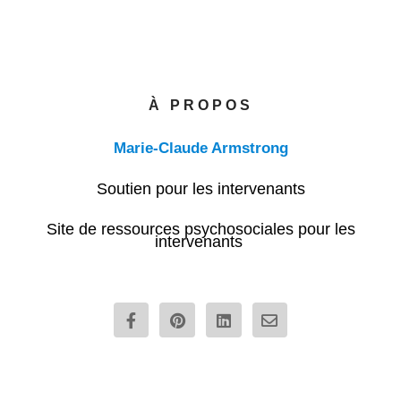
À PROPOS
Marie-Claude Armstrong
Soutien pour les intervenants
Site de ressources psychosociales pour les
intervenants
F
P
L
E
a
i
i
n
c
n
n
v
e
t
k
e
b
e
e
l
o
r
d
o