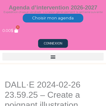
Aller
Agenda d’intervention 2026-2027
au
Expédition chaque vendredi · Livraison généralement la semaine suivante
contenu
Choisir mon agenda
0
0.00
$
CONNEXION
DALL·E 2024-02-26
23.59.25 – Create a
poignant illustration