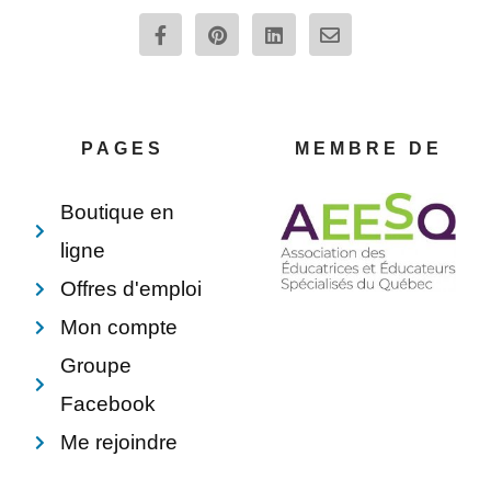
F
P
L
E
a
i
i
n
c
n
n
v
e
t
k
e
b
e
e
l
o
r
d
o
o
e
i
p
PAGES
MEMBRE DE
k
s
n
e
-
t
f
Boutique en
ligne
Offres d'emploi
Mon compte
Groupe
Facebook
Me rejoindre