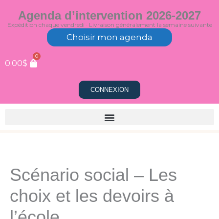
Aller
Agenda d’intervention 2026-2027
au
Expédition chaque vendredi · Livraison généralement la semaine suivante
contenu
Choisir mon agenda
0
0.00
$
CONNEXION
Scénario social – Les
choix et les devoirs à
l’école