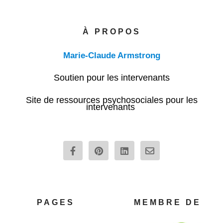
À PROPOS
Marie-Claude Armstrong
Soutien pour les intervenants
Site de ressources psychosociales pour les
intervenants
F
P
L
E
a
i
i
n
c
n
n
v
e
t
k
e
b
e
e
l
o
r
d
o
o
e
i
p
PAGES
MEMBRE DE
k
s
n
e
-
t