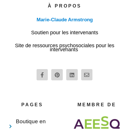
À PROPOS
Marie-Claude Armstrong
Soutien pour les intervenants
Site de ressources psychosociales pour les
intervenants
F
P
L
E
a
i
i
n
c
n
n
v
e
t
k
e
b
e
e
l
o
r
d
o
o
e
i
p
PAGES
MEMBRE DE
k
s
n
e
-
t
f
Boutique en