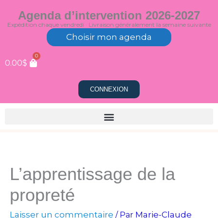
Aller
Agenda d’intervention 2026-2027
au
Expédition chaque vendredi · Livraison généralement la semaine suivante
contenu
Choisir mon agenda
0
0.00
$
CONNEXION
L’apprentissage de la
propreté
Laisser un commentaire
Marie-Claude
/ Par