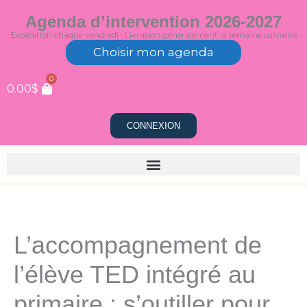
Aller
Agenda d’intervention 2026-2027
au
Expédition chaque vendredi · Livraison généralement la semaine suivante
contenu
Choisir mon agenda
0
0.00
$
CONNEXION
L’accompagnement de
l’élève TED intégré au
primaire : s’outiller pour