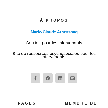
À PROPOS
Marie-Claude Armstrong
Soutien pour les intervenants
Site de ressources psychosociales pour les
intervenants
F
P
L
E
a
i
i
n
c
n
n
v
e
t
k
e
b
e
e
l
o
r
d
o
o
e
i
p
PAGES
MEMBRE DE
k
s
n
e