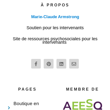
À PROPOS
Marie-Claude Armstrong
Soutien pour les intervenants
Site de ressources psychosociales pour les
intervenants
F
P
L
E
a
i
i
n
c
n
n
v
e
t
k
e
b
e
e
l
o
r
d
o
o
e
i
p
PAGES
MEMBRE DE
k
s
n
e
-
t
f
Boutique en