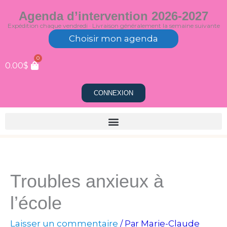
Aller
Agenda d’intervention 2026-2027
au
Expédition chaque vendredi · Livraison généralement la semaine suivante
contenu
Choisir mon agenda
0
0.00
$
CONNEXION
Troubles anxieux à
l’école
Laisser un commentaire
Marie-Claude
/ Par