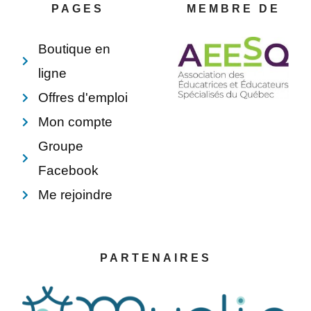
o
e
i
p
PAGES
MEMBRE DE
k
s
n
e
-
t
f
Boutique en
ligne
Offres d'emploi
Mon compte
Groupe
Facebook
Me rejoindre
PARTENAIRES