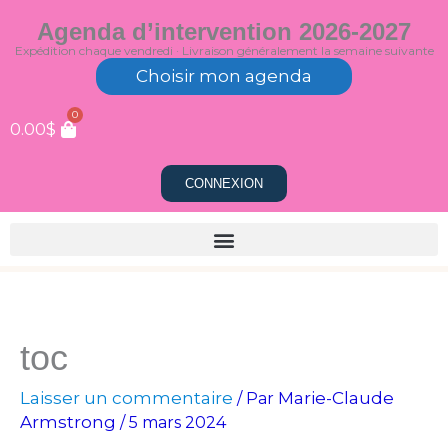
Aller
Agenda d’intervention 2026-2027
au
Expédition chaque vendredi · Livraison généralement la semaine suivante
contenu
Choisir mon agenda
0
0.00
$
CONNEXION
toc
Laisser un commentaire
Marie-Claude
/ Par
Armstrong
/
5 mars 2024