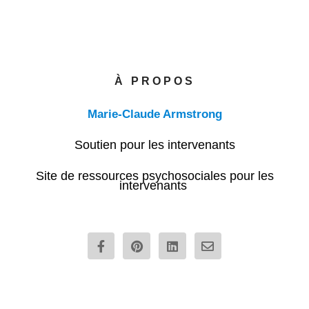
À PROPOS
Marie-Claude Armstrong
Soutien pour les intervenants
Site de ressources psychosociales pour les
intervenants
F
P
L
E
a
i
i
n
c
n
n
v
e
t
k
e
b
e
e
l
o
r
d
o