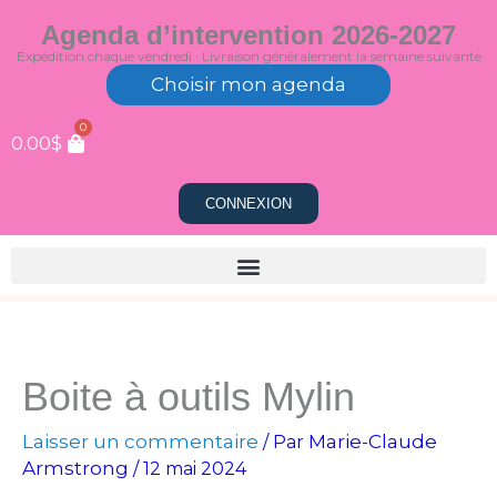
Aller
Agenda d’intervention 2026-2027
au
Expédition chaque vendredi · Livraison généralement la semaine suivante
contenu
Choisir mon agenda
0
0.00
$
CONNEXION
Boite à outils Mylin
Laisser un commentaire
Marie-Claude
/ Par
Armstrong
/
12 mai 2024