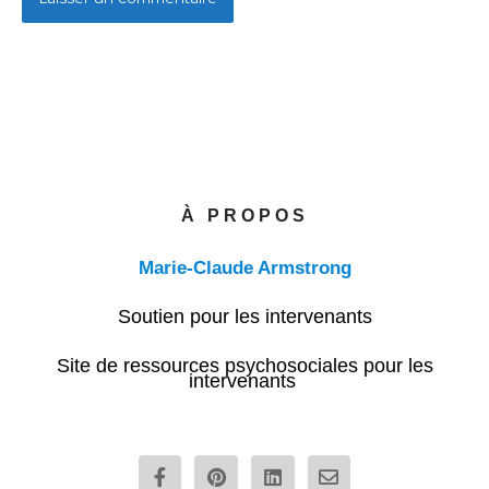
À PROPOS
Marie-Claude Armstrong
Soutien pour les intervenants
Site de ressources psychosociales pour les
intervenants
F
P
L
E
a
i
i
n