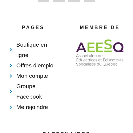
c
n
n
v
e
t
k
e
b
e
e
l
o
r
d
o
o
e
i
p
PAGES
MEMBRE DE
k
s
n
e
-
t
f
Boutique en
ligne
Offres d'emploi
Mon compte
Groupe
Facebook
Me rejoindre