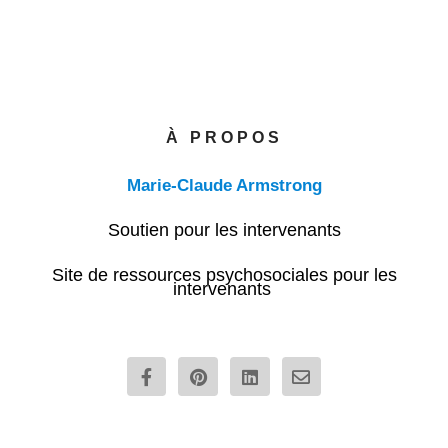
À PROPOS
Marie-Claude Armstrong
Soutien pour les intervenants
Site de ressources psychosociales pour les
intervenants
F
P
L
E
a
i
i
n
c
n
n
v
e
t
k
e
b
e
e
l