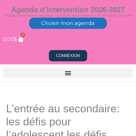
Aller
Agenda d’intervention 2026-2027
au
Expédition chaque vendredi · Livraison généralement la semaine suivante
contenu
Choisir mon agenda
0
0.00
$
CONNEXION
L’entrée au secondaire:
les défis pour
l’adolescent les défis