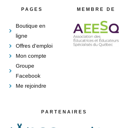
o
r
d
o
o
e
i
p
PAGES
MEMBRE DE
k
s
n
e
-
t
f
Boutique en
ligne
Offres d'emploi
Mon compte
Groupe
Facebook
Me rejoindre
PARTENAIRES