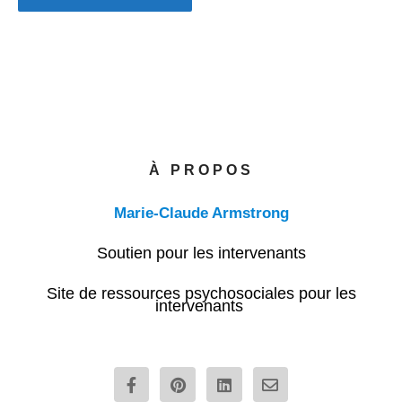
À PROPOS
Marie-Claude Armstrong
Soutien pour les intervenants
Site de ressources psychosociales pour les
intervenants
F
P
L
E
a
i
i
n