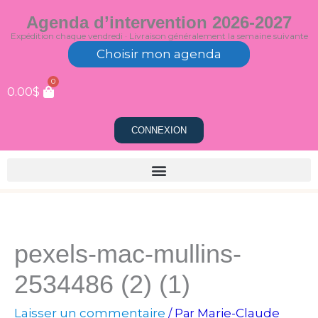
Aller
Agenda d’intervention 2026-2027
au
Expédition chaque vendredi · Livraison généralement la semaine suivante
contenu
Choisir mon agenda
0
0.00
$
CONNEXION
pexels-mac-mullins-
2534486 (2) (1)
Laisser un commentaire
Marie-Claude
/ Par