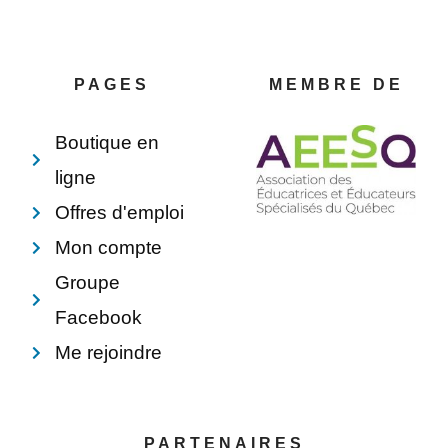
c
n
n
v
e
t
k
e
b
e
e
l
o
r
d
o
o
e
i
p
PAGES
MEMBRE DE
k
s
n
e
-
t
f
Boutique en
ligne
Offres d'emploi
Mon compte
Groupe
Facebook
Me rejoindre
PARTENAIRES