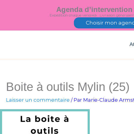
Aller
Agenda d’intervention
au
Expédition chaque vendredi · Livraison générale
contenu
Choisir mon agen
A
Boite à outils Mylin (25)
Laisser un commentaire
Marie-Claude Arms
/ Par