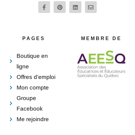
F
P
L
E
a
i
i
n
c
n
n
v
e
t
k
e
b
e
e
l
o
r
d
o
o
e
i
p
PAGES
MEMBRE DE
k
s
n
e
-
t
f
Boutique en
ligne
Offres d'emploi
Mon compte
Groupe
Facebook
Me rejoindre