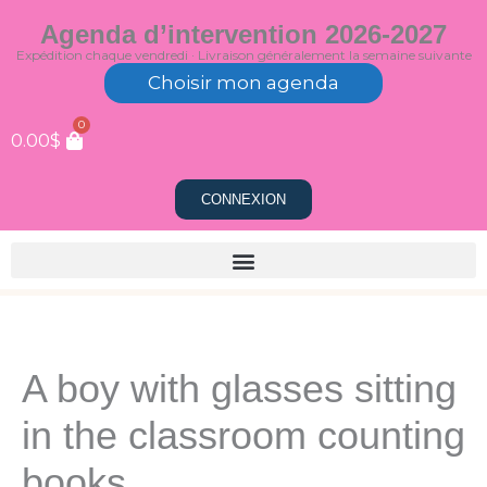
Aller
Agenda d’intervention 2026-2027
au
Expédition chaque vendredi · Livraison généralement la semaine suivante
contenu
Choisir mon agenda
0
0.00
$
CONNEXION
A boy with glasses sitting
in the classroom counting
books