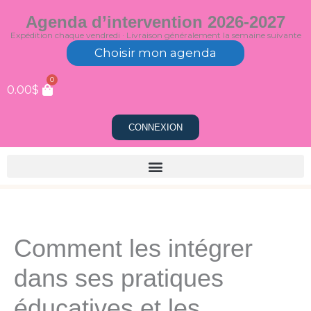
Aller
Agenda d’intervention 2026-2027
au
Expédition chaque vendredi · Livraison généralement la semaine suivante
contenu
Choisir mon agenda
0
0.00
$
CONNEXION
Comment les intégrer
dans ses pratiques
éducatives et les