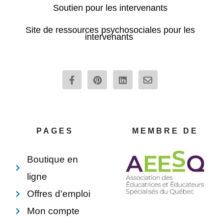
Soutien pour les intervenants
Site de ressources psychosociales pour les
intervenants
F
P
L
E
a
i
i
n
c
n
n
v
e
t
k
e
b
e
e
l
o
r
d
o
o
e
i
p
PAGES
MEMBRE DE
k
s
n
e
-
t
f
Boutique en
ligne
Offres d'emploi
Mon compte