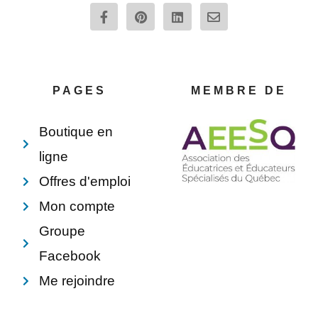
F
P
L
E
a
i
i
n
c
n
n
v
e
t
k
e
b
e
e
l
o
r
d
o
o
e
i
p
PAGES
MEMBRE DE
k
s
n
e
-
t
f
Boutique en
ligne
Offres d'emploi
Mon compte
Groupe
Facebook
Me rejoindre