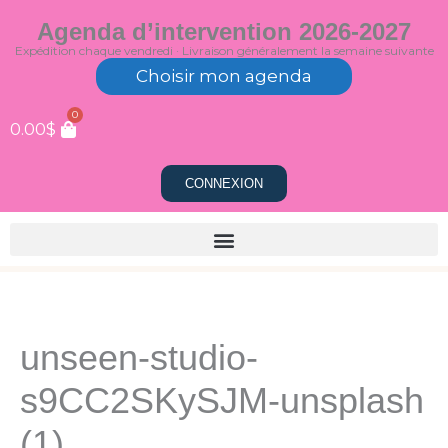
Aller
Agenda d’intervention 2026-2027
au
Expédition chaque vendredi · Livraison généralement la semaine suivante
contenu
Choisir mon agenda
0
0.00
$
CONNEXION
unseen-studio-
s9CC2SKySJM-unsplash
(1)