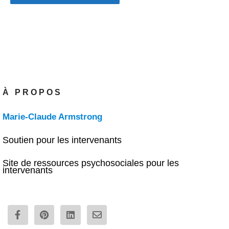
À PROPOS
Marie-Claude Armstrong
Soutien pour les intervenants
Site de ressources psychosociales pour les
intervenants
F
P
L
E
a
i
i
n
c
n
n
v