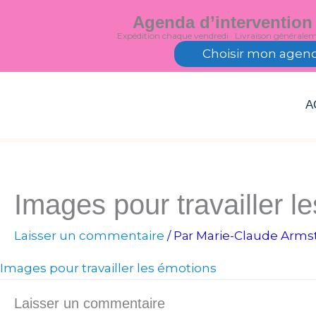
Aller
Agenda d’intervention
au
Expédition chaque vendredi · Livraison générale
contenu
Choisir mon agen
A
Images pour travailler l
Laisser un commentaire
Marie-Claude Arms
/ Par
Images pour travailler les émotions
Laisser un commentaire