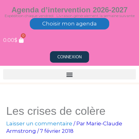
Aller
Agenda d’intervention 2026-2027
au
Expédition chaque vendredi · Livraison généralement la semaine suivante
contenu
Choisir mon agenda
0
0.00
$
CONNEXION
Les crises de colère
Laisser un commentaire
Marie-Claude
/ Par
Armstrong
/
7 février 2018