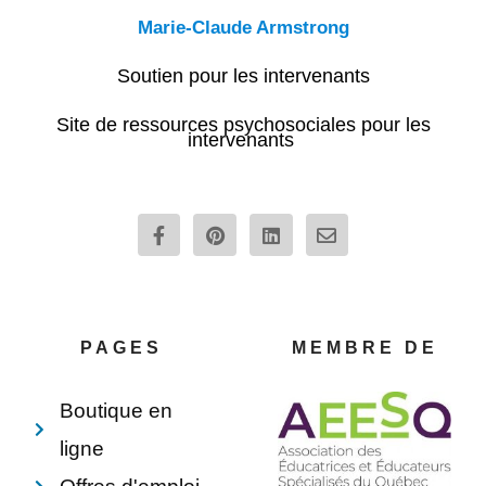
Marie-Claude Armstrong
Soutien pour les intervenants
Site de ressources psychosociales pour les
intervenants
F
P
L
E
a
i
i
n
c
n
n
v
e
t
k
e
b
e
e
l
o
r
d
o
o
e
i
p
PAGES
MEMBRE DE
k
s
n
e
-
t
f
Boutique en
ligne