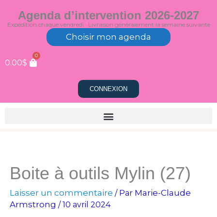
Aller
Agenda d’intervention 2026-2027
au
Expédition chaque vendredi · Livraison généralement la semaine suivante
contenu
Choisir mon agenda
0
0.00
$
CONNEXION
Boite à outils Mylin (27)
Laisser un commentaire
Marie-Claude
/ Par
Armstrong
/
10 avril 2024