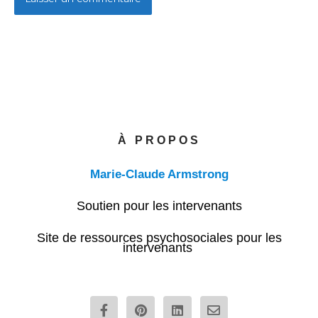
À PROPOS
Marie-Claude Armstrong
Soutien pour les intervenants
Site de ressources psychosociales pour les
intervenants
F
P
L
E
a
i
i
n