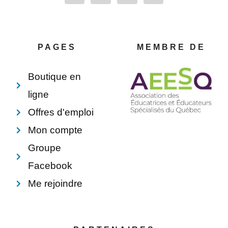
c
n
n
v
e
t
k
e
b
e
e
l
o
r
d
o
o
e
i
p
PAGES
MEMBRE DE
k
s
n
e
-
t
f
Boutique en
ligne
Offres d'emploi
Mon compte
Groupe
Facebook
Me rejoindre