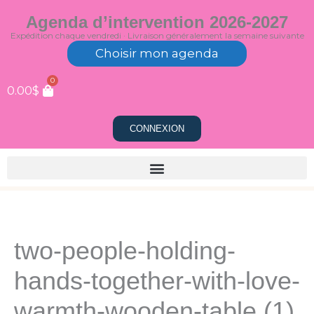
Aller
Agenda d’intervention 2026-2027
au
Expédition chaque vendredi · Livraison généralement la semaine suivante
contenu
Choisir mon agenda
0
0.00
$
CONNEXION
two-people-holding-
hands-together-with-love-
warmth-wooden-table (1)