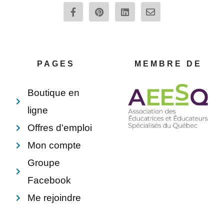
F
P
L
E
a
i
i
n
c
n
n
v
e
t
k
e
b
e
e
l
o
r
d
o
o
e
i
p
PAGES
MEMBRE DE
k
s
n
e
-
t
f
Boutique en
ligne
Offres d'emploi
Mon compte
Groupe
Facebook
Me rejoindre