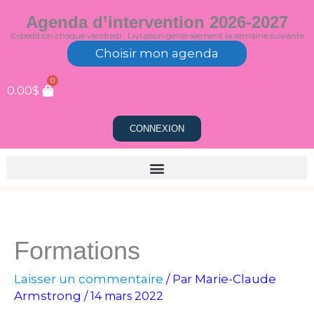
Aller
Agenda d’intervention 2026-2027
au
Expédition chaque vendredi · Livraison généralement la semaine suivante
contenu
Choisir mon agenda
0
0.00
$
CONNEXION
Formations
Laisser un commentaire
Marie-Claude
/ Par
Armstrong
/
14 mars 2022