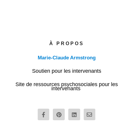
À PROPOS
Marie-Claude Armstrong
Soutien pour les intervenants
Site de ressources psychosociales pour les
intervenants
F
P
L
E
a
i
i
n
c
n
n
v
e
t
k
e
b
e
e
l