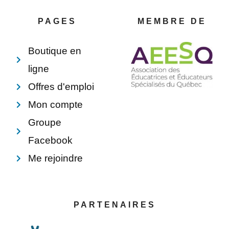
o
r
d
o
o
e
i
p
PAGES
MEMBRE DE
k
s
n
e
-
t
f
Boutique en
ligne
Offres d'emploi
Mon compte
Groupe
Facebook
Me rejoindre
PARTENAIRES