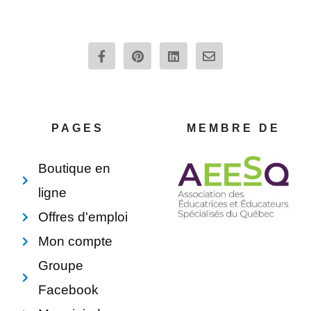
F
P
L
E
a
i
i
n
c
n
n
v
e
t
k
e
b
e
e
l
o
r
d
o
o
e
i
p
PAGES
MEMBRE DE
k
s
n
e
-
t
f
Boutique en
ligne
Offres d'emploi
Mon compte
Groupe
Facebook