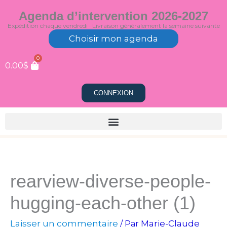
Aller
Agenda d’intervention 2026-2027
au
Expédition chaque vendredi · Livraison généralement la semaine suivante
contenu
Choisir mon agenda
0
0.00
$
CONNEXION
rearview-diverse-people-
hugging-each-other (1)
Laisser un commentaire
Marie-Claude
/ Par