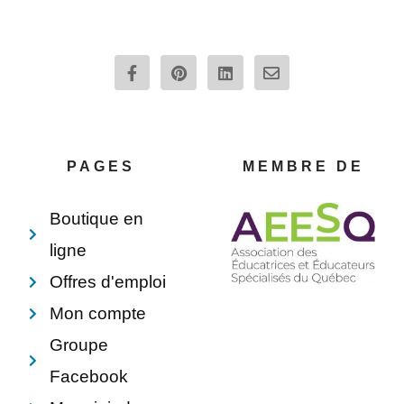
F
P
L
E
a
i
i
n
c
n
n
v
e
t
k
e
b
e
e
l
o
r
d
o
o
e
i
p
PAGES
MEMBRE DE
k
s
n
e
-
t
f
Boutique en
ligne
Offres d'emploi
Mon compte
Groupe
Facebook