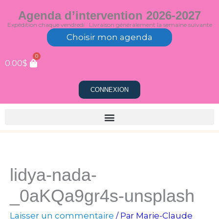
Aller
Agenda d’intervention 2026-2027
au
Expédition chaque vendredi · Livraison généralement la semaine suivante
contenu
Choisir mon agenda
0
0.00
$
CONNEXION
lidya-nada-
_0aKQa9gr4s-unsplash
Laisser un commentaire
Marie-Claude
/ Par