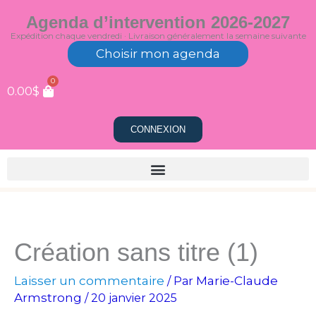
Aller
Agenda d’intervention 2026-2027
au
Expédition chaque vendredi · Livraison généralement la semaine suivante
contenu
Choisir mon agenda
0
0.00
$
CONNEXION
Création sans titre (1)
Laisser un commentaire
Marie-Claude
/ Par
Armstrong
/
20 janvier 2025