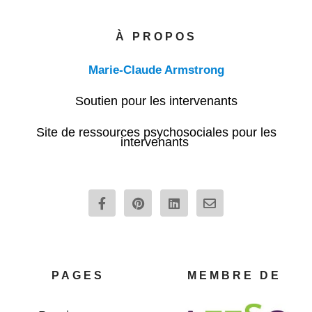
À PROPOS
Marie-Claude Armstrong
Soutien pour les intervenants
Site de ressources psychosociales pour les
intervenants
F
P
L
E
a
i
i
n
c
n
n
v
e
t
k
e
b
e
e
l
o
r
d
o
o
e
i
p
PAGES
MEMBRE DE
k
s
n
e
-
t
f