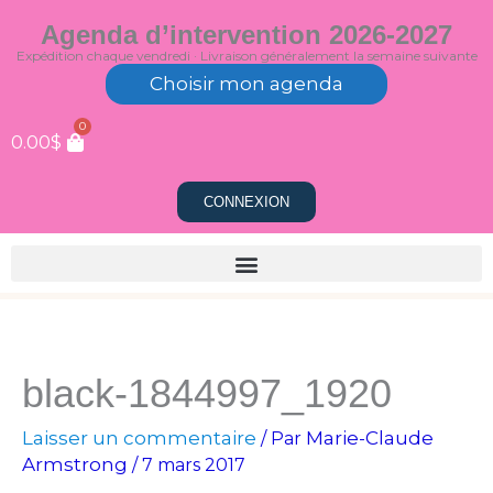
Aller
Agenda d’intervention 2026-2027
au
Expédition chaque vendredi · Livraison généralement la semaine suivante
contenu
Choisir mon agenda
0
0.00
$
CONNEXION
black-1844997_1920
Laisser un commentaire
Marie-Claude
/ Par
Armstrong
/
7 mars 2017