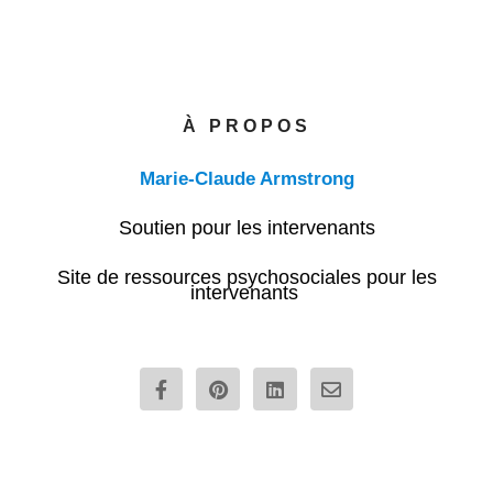
À PROPOS
Marie-Claude Armstrong
Soutien pour les intervenants
Site de ressources psychosociales pour les
intervenants
F
P
L
E
a
i
i
n
c
n
n
v
e
t
k
e
b
e
e
l
o
r
d
o