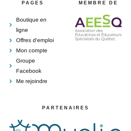
o
e
i
p
PAGES
MEMBRE DE
k
s
n
e
-
t
f
Boutique en
ligne
Offres d'emploi
Mon compte
Groupe
Facebook
Me rejoindre
PARTENAIRES