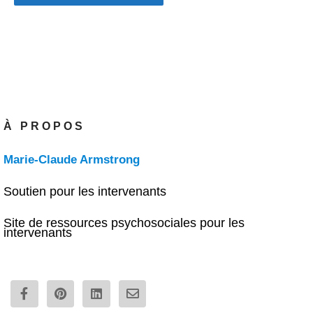
À PROPOS
Marie-Claude Armstrong
Soutien pour les intervenants
Site de ressources psychosociales pour les
intervenants
F
P
L
E
a
i
i
n
c
n
n
v