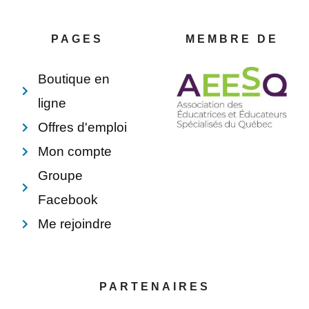
b
e
e
l
o
r
d
o
o
e
i
p
PAGES
MEMBRE DE
k
s
n
e
-
t
f
Boutique en
ligne
Offres d'emploi
Mon compte
Groupe
Facebook
Me rejoindre
PARTENAIRES