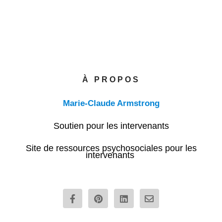
À PROPOS
Marie-Claude Armstrong
Soutien pour les intervenants
Site de ressources psychosociales pour les
intervenants
F
P
L
E
a
i
i
n
c
n
n
v
e
t
k
e