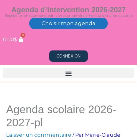
Aller
Agenda d’intervention 2026-2027
au
Expédition chaque vendredi · Livraison généralement la semaine suivante
contenu
Choisir mon agenda
0
0.00
$
CONNEXION
Agenda scolaire 2026-
2027-pl
Laisser un commentaire
Marie-Claude
/ Par