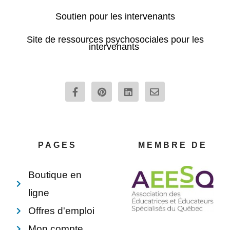
Soutien pour les intervenants
Site de ressources psychosociales pour les
intervenants
F
P
L
E
a
i
i
n
c
n
n
v
e
t
k
e
b
e
e
l
o
r
d
o
o
e
i
p
PAGES
MEMBRE DE
k
s
n
e
-
t
f
Boutique en
ligne
Offres d'emploi
Mon compte