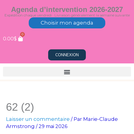
Aller
Agenda d’intervention 2026-2027
au
Expédition chaque vendredi · Livraison généralement la semaine suivante
contenu
Choisir mon agenda
0
0.00
$
CONNEXION
62 (2)
Laisser un commentaire
Marie-Claude
/ Par
Armstrong
/
29 mai 2026