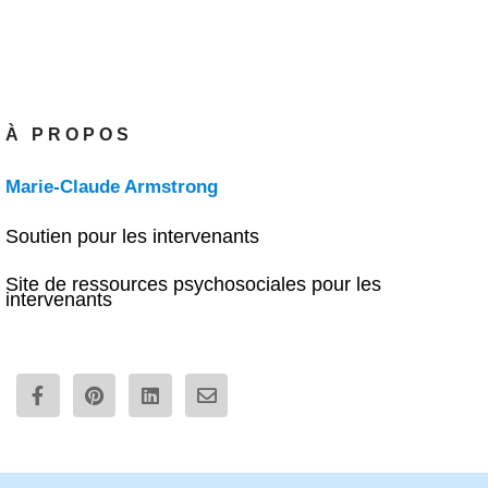
À PROPOS
Marie-Claude Armstrong
Soutien pour les intervenants
Site de ressources psychosociales pour les
intervenants
F
P
L
E
a
i
i
n
c
n
n
v
e
t
k
e
b
e
e
l
o
r
d
o