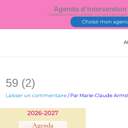
Aller
Agenda d’intervention
au
Expédition chaque vendredi · Livraison générale
contenu
Choisir mon agen
A
59 (2)
Laisser un commentaire
Marie-Claude Arms
/ Par