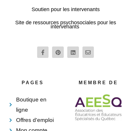
Soutien pour les intervenants
Site de ressources psychosociales pour les
intervenants
F
P
L
E
a
i
i
n
c
n
n
v
e
t
k
e
b
e
e
l
o
r
d
o
o
e
i
p
PAGES
MEMBRE DE
k
s
n
e
-
t
f
Boutique en
ligne
Offres d'emploi
Mon compte