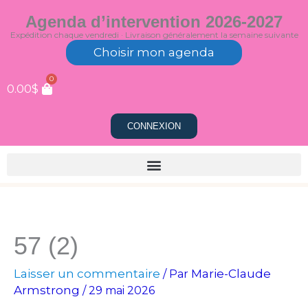
Aller
Agenda d’intervention 2026-2027
au
Expédition chaque vendredi · Livraison généralement la semaine suivante
contenu
Choisir mon agenda
0
0.00
$
CONNEXION
57 (2)
Laisser un commentaire
Marie-Claude
/ Par
Armstrong
/
29 mai 2026