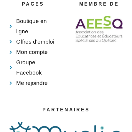
o
e
i
p
PAGES
MEMBRE DE
k
s
n
e
-
t
f
Boutique en
ligne
Offres d'emploi
Mon compte
Groupe
Facebook
Me rejoindre
PARTENAIRES