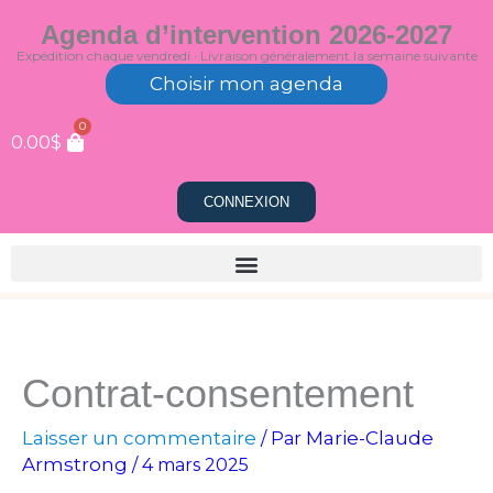
Aller
Agenda d’intervention 2026-2027
au
Expédition chaque vendredi · Livraison généralement la semaine suivante
contenu
Choisir mon agenda
0
0.00
$
CONNEXION
Contrat-consentement
Laisser un commentaire
Marie-Claude
/ Par
Armstrong
/
4 mars 2025