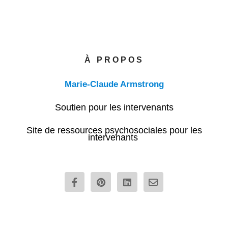
À PROPOS
Marie-Claude Armstrong
Soutien pour les intervenants
Site de ressources psychosociales pour les
intervenants
F
P
L
E
a
i
i
n
c
n
n
v
e
t
k
e
b
e
e
l
o
r
d
o