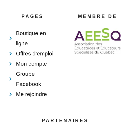
b
e
e
l
o
r
d
o
o
e
i
p
PAGES
MEMBRE DE
k
s
n
e
-
t
f
Boutique en
ligne
Offres d'emploi
Mon compte
Groupe
Facebook
Me rejoindre
PARTENAIRES