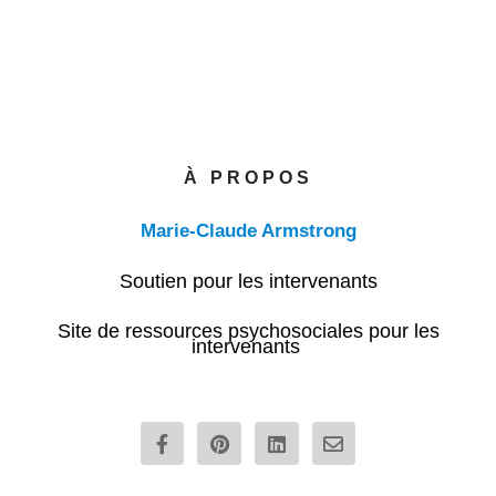
À PROPOS
Marie-Claude Armstrong
Soutien pour les intervenants
Site de ressources psychosociales pour les
intervenants
F
P
L
E
a
i
i
n
c
n
n
v
e
t
k
e